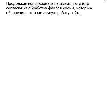
Продолжая использовать наш сайт, вы даете
согласие на обработку файлов cookie, которые
обеспечивают правильную работу сайта.
Особенности лазеров серии MDL-E:
Долговременная стабильность
выходной мощности
Долговременная стабильность
ширины спектральной линии/длины
волны
Измерение спектра
Измерение параметра М2 < 1,5
Профиль пучка на выходе
одномодового волокна