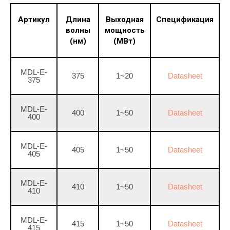
Артикул
Длина
Выходная
Спецификация
волны
мощность
(нм)
(МВт)
MDL-E-
375
1~20
Datasheet
375
MDL-E-
400
1~50
Datasheet
400
MDL-E-
405
1~50
Datasheet
405
MDL-E-
410
1~50
Datasheet
410
MDL-E-
415
1~50
Datasheet
415